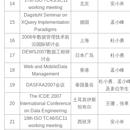
17
th ISO TC45/SC11
14
北京
安小米
working meeting
Dagstuhl Seminar on
15
XQuery Implementation
德国
孟小峰
Paradigms
2006
年数据管理技术前
16
上海
杜小勇
沿国际研讨会
DEWS2007
数据工程研
17
日本广岛
杜小勇
讨会
Web and MobileData
18
香港
孟小峰
Management
杜小勇、孟小
19
DASFAA2007
会议
泰国曼谷
及多位学生
The ICDE 2007
土耳其伊斯
20
International Conference
王珊，张孝
坦布尔
on Data Engineering
18th ISO TC46/SC11
21
西班牙
安小米
working meeting