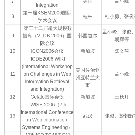
7
美国
孟小峰
Integration
第一届KSEM2006国际
8
桂林
杜小勇、张俊
学术会议
第三十二届超大规模数
孟小峰、张俊
9
据库（VLDB 2006）国
韩国首尔
朝辉等
际会议
10
ICON2006
会议
新加坡
陈文萍
ICDE2006 WIRI
(International Workshop
美国佐治亚
11
on Challenges in Web
孟小峰
州亚特兰大
Information Retrieval
市
and Integration)
12
Gelato
国际会议
新加坡
王秋月
WISE 2006
（7th
International Conference
13
武汉
张俊、彭朝辉
in Web Information
Systems Engineering）