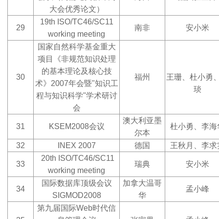
大会优秀论文）
19th ISO/TC46/SC11
29
南非
安小米
working meeting
国家自然科学基金重大
项目《非规范知识处理
的基本理论及核心技
30
福州
王珊、杜小勇
术》2007年会暨"知识工
琰
程与知识科学"学术研讨
会
澳大利亚墨
31
KSEM2008
会议
杜小勇、李海
尔本
32
INEX 2007
德国
王秋月、李求
20th ISO/TC46/SC11
33
瑞典
安小米
working meeting
国际数据库顶级会议
加拿大温哥
34
孟小峰
SIGMOD2008
华
第九届国际W
eb
时代信