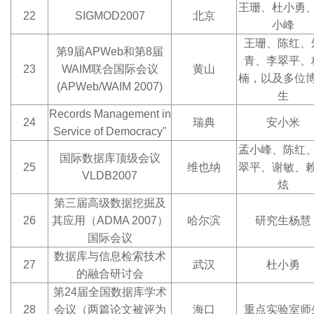
王珊、杜小勇
22
SIGMOD2007
北京
小峰
王珊、陈红、
第9届APWeb和第8届
青、李翠平、
23
WAIM联合国际会议
黄山
楠，以及多位
(APWeb/WAIM 2007)
生
Records Management in
24
瑞典
安小米
Service of Democracy
"
孟小峰、陈红
国际数据库顶级会议
25
维也纳
翠平、谢敏、
VLDB2007
炫
第三届高级数据挖掘及
26
其应用（ADMA 2007）
哈尔滨
研究生杨慧
国际会议
数据库与信息检索技术
27
武汉
杜小勇
的融合研讨会
第24届全国数据库学术
28
会议（两篇论文被评为
海口
重点实验室师