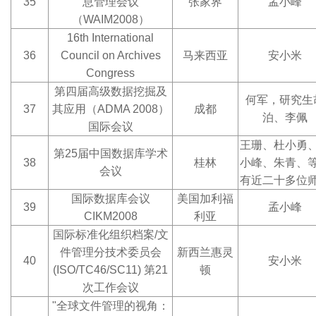
35
息管理会议
张家界
孟小峰
（WAIM2008）
16th International
36
Council on Archives
马来西亚
安小米
Congress
第四届高级数据挖掘及
何军，研究生
37
其应用（ADMA 2008）
成都
泊、李佩
国际会议
王珊、杜小勇
第25届中国数据库学术
38
桂林
小峰、朱青、
会议
有近二十多位
国际数据库会议
美国加利福
39
孟小峰
CIKM2008
利亚
国际标准化组织档案/文
件管理分技术委员会
新西兰惠灵
40
安小米
(ISO/TC46/SC11) 第21
顿
次工作会议
"全球文件管理的视角：