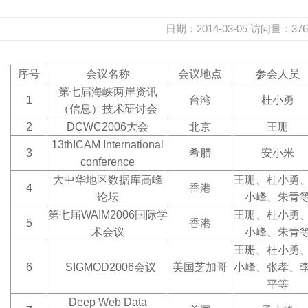
日期：2014-03-05
访问量：
376
序号
会议名称
会议地点
参会人员
第七届海峡两岸资讯
1
台湾
杜小勇
（信息）技术研讨会
2
DCWC2006
大会
北京
王珊
13thICAM International
3
希腊
安小米
conference
大中华地区数据库高峰
王珊、杜小勇
4
香港
论坛
小峰、朱青
第七届WAIM2006国际学
王珊、杜小勇
5
香港
术会议
小峰、朱青
王珊、杜小勇
6
SIGMOD2006
会议
美国芝加哥
小峰、张孝、
平等
Deep Web Data