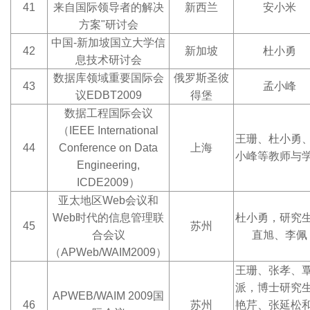
41
来自国际领导者的解决
新西兰
安小米
方案"研讨会
中国-新加坡国立大学信
42
新加坡
杜小勇
息技术研讨会
数据库领域重要国际会
俄罗斯圣彼
43
孟小峰
议EDBT2009
得堡
数据工程国际会议
（IEEE International
王珊、杜小勇
44
Conference on Data
上海
小峰等教师与
Engineering,
ICDE2009）
亚太地区Web会议和
Web时代的信息管理联
杜小勇，研究
45
苏州
合会议
直旭、李佩
（APWeb/WAIM2009）
王珊、张孝、
派，博士研究
APWEB/WAIM 2009
国
46
苏州
艳芹、张延松