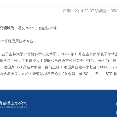
日期：2014-03-07
访问量：
356
究领域为
：语义
Web
，智能技术等。
计算机应用技术专业，
毕业于吉林大学计算机科学与技术系，
2004
年
6
月在吉林大学获工学博
息学院工作，主要讲授人工智能和自然语言处理等专业课程。作为项目技
3
项国家
863
高技术项目，目前主持
1
项国家自然科学基金
( 60603020
内学术会议，在相关研究领域发表论文
20
余篇，被
SCI
、
EI
、
ISTP