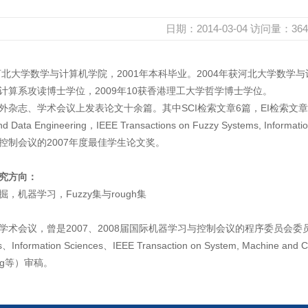
日期：2014-03-04
访问量：
364
入河北大学数学与计算机学院，
2001
年本科毕业。
2004
年获河北大学数学与
计算系攻读博士学位，
2009
年
10
获香港理工大学哲学博士学位。
外杂志、学术会议上发表论文十余篇。其中
SCI
检索文章
6
篇，
EI
检索文章
d Data Engineering
，
IEEE Transactions on Fuzzy Systems, Informati
控制会议的
2007
年度最佳学生论文奖。
究方向：
掘，机器学习，
Fuzzy
集与
rough
集
学术会议，曾是
2007
、
2008
届国际机器学习与控制会议的程序委员会委
s
、
Information Sciences
、
IEEE Transaction on System, Machine and C
ng
等）审稿。