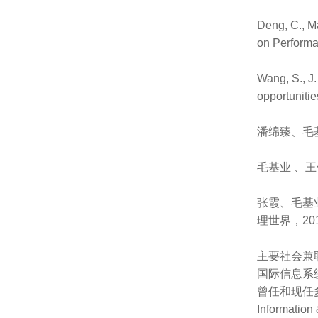
Deng, C., M
on Performa
Wang, S., J.
opportuniti
潘绵臻、毛
毛基业 、王
张霞、毛基
理世界，201
主要社会兼
国际信息系
曾任和现任多个国际
Informatio