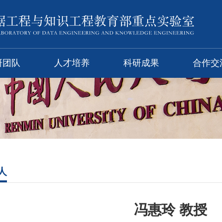
研团队
人才培养
科研成果
合作交
人
冯惠玲 教授