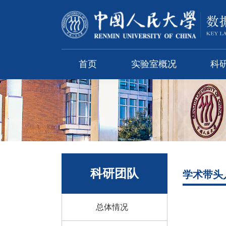
首页
实验室概况
科
科研团队
学术带头
总体情况