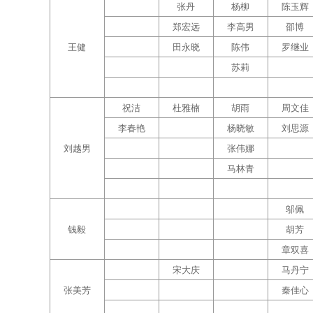
张丹
杨柳
陈玉辉
郑宏远
李高男
邵博
王健
田永晓
陈伟
罗继业
苏莉
祝洁
杜雅楠
胡雨
周文佳
李春艳
杨晓敏
刘思源
刘越男
张伟娜
马林青
邬佩
钱毅
胡芳
章双喜
宋大庆
马丹宁
张美芳
秦佳心