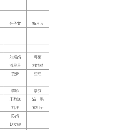
任子文
杨月圆
刘娟娟
邱菊
潘星星
刘精精
贾梦
望旺
李输
廖芬
宋魏巍
温一鹏
刘洋
亢明宇
陈娟
赵立娜