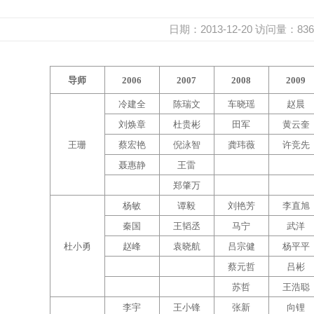
日期：2013-12-20
访问量：
836
导师
2006
2007
2008
2009
冷建全
陈瑞文
车晓瑶
赵晨
刘焕章
杜贵彬
田军
黄云奎
王珊
蔡宏艳
倪泳智
龚玮薇
许竞先
聂惠静
王雷
郑肇万
杨敏
谭毅
刘艳芳
李直旭
秦国
王韬丞
马宁
武洋
杜小勇
赵峰
袁晓航
吕宗健
杨平平
蔡元哲
吕彬
苏哲
王浩聪
李宇
王小锋
张新
向锂