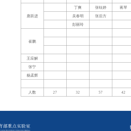
丁爽
张钰婷
蒋琴
唐跃进
吴春明
张后方
彭丽玲
崔鹏
王应解
张宁
杨孟辉
人数
27
32
57
42