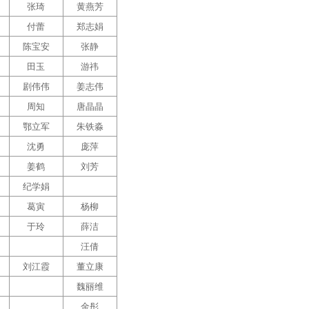
张琦
黄燕芳
付蕾
郑志娟
陈宝安
张静
田玉
游祎
剧伟伟
姜志伟
周知
唐晶晶
鄂立军
朱铁淼
沈勇
庞萍
姜鹤
刘芳
纪学娟
葛寅
杨柳
于玲
薛洁
汪倩
刘江霞
董立康
魏丽维
金彤