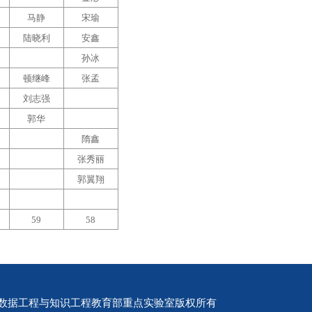
马静
宋瑜
陆晓利
安鑫
孙冰
顿继峰
张孟
刘志强
郭华
隋鑫
张秀丽
郭翼翔
59
58
数据工程与知识工程教育部重点实验室版权所有