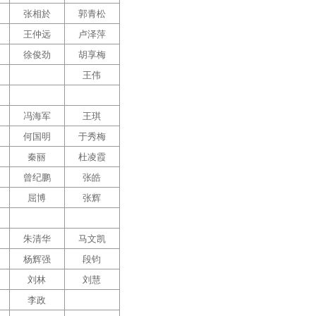
张相於
郭青松
王仲远
卢泽萍
徐俊劲
胡享梅
王伟
冯海军
王琪
何国明
于秀梅
秦丽
杜凌霞
曾纪鹏
张皓
屈博
张辉
朱清华
马文凯
杨辉强
段钧
刘林
刘慧
李政