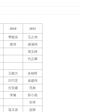
2010
2011
季晓东
王占伟
黄伟
谢湘伟
周文静
代正卿
王晓方
余朝晖
闫巧芝
崔建伟
任安建
范彪
李佩
郭小燕
邹李
寇玉波
赵婧