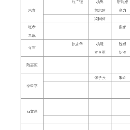
刘广强
杨禹
靳利娜
朱青
詹志建
张力
梁国栋
张孝
廉娜
覃飙
徐志华
杨慧
魏巍
何军
罗喜军
胡泊
陆嘉恒
张学强
朱玲
李翠平
石文昌