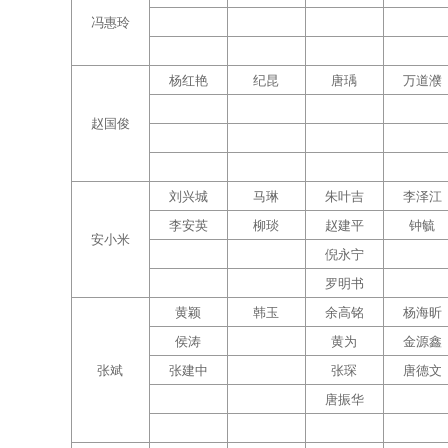
冯惠玲
杨红艳
纪昆
唐瑀
万道濮
赵国俊
刘兴城
马琳
朱叶吉
李泽江
李安英
柳琰
赵建平
钟毓
安小米
倪永宁
罗明书
黄颖
韩玉
余高铭
杨海昕
侯涛
黄为
金源鑫
张斌
张建中
张琛
唐德文
唐振华