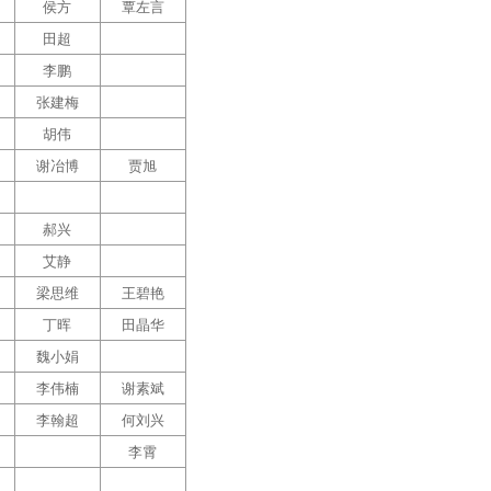
侯方
覃左言
田超
李鹏
张建梅
胡伟
谢冶博
贾旭
郝兴
艾静
梁思维
王碧艳
丁晖
田晶华
魏小娟
李伟楠
谢素斌
李翰超
何刘兴
李霄