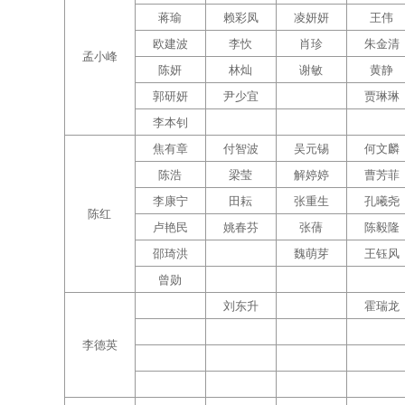
蒋瑜
赖彩凤
凌妍妍
王伟
欧建波
李忺
肖珍
朱金清
孟小峰
陈妍
林灿
谢敏
黄静
郭研妍
尹少宜
贾琳琳
李本钊
焦有章
付智波
吴元锡
何文麟
陈浩
梁莹
解婷婷
曹芳菲
李康宁
田耘
张重生
孔曦尧
陈红
卢艳民
姚春芬
张蒨
陈毅隆
邵琦洪
魏萌芽
王钰风
曾勋
刘东升
霍瑞龙
李德英