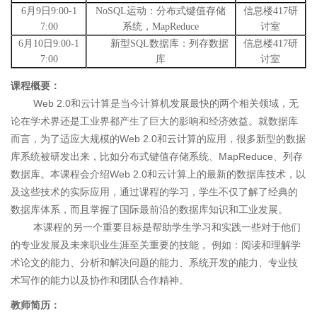
6
月
9
日
9:00-1
NoSQL
运动：分布式键值存储
信息楼
417
研
7:00
系统，
MapReduce
讨室
6
月
10
日
9:00-1
新型
SQL
数据库：列存数据
信息楼
417
研
7:00
库
讨室
课程概要：
Web 2.0
和云计算是当今计算机发展最快的两个相关领域，无
论在学术界还是工业界都产生了巨大的影响和经济效益。就数据库
而言，为了适应大规模的
Web 2.0
和云计算的应用，很多新型的数据
库系统被研发出来，比如分布式键值存储系统、
MapReduce
、列存
数据库。本课程会介绍
Web 2.0
和云计算上的最新的数据库技术，以
及这些技术的实际应用，通过课程的学习，学生不仅了解了经典的
数据库体系，而且掌握了国际最前沿的数据库知识和工业发展。
本课程的另一个重要目标是帮助学生学习和实践一些对于他们
的专业发展及未来职业生涯至关重要的技能，
例如：阅读和理解学
术论文的能力、分析和解决问题的能力、系统开发的能力、专业技
术写作的能力以及协作和团队合作精神。
教师简历：