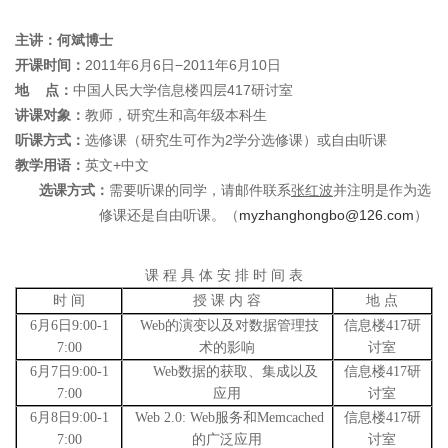
主讲：何斌博士
开课时间：
2011
年
6
月
6
日
−
2011
年
6
月
10
日
地
点：
中国人民大学信息楼四层
417
研讨室
讲课对象：
教师，研究生和高年级本科生
听课方式：
选修课（研究生可作为
2
学分选修课）或自由听课
教学用语：
英文
+
中文
选课方式：
需要听课的同学，请邮件联系
张红波
并注明是作为选
修课还是自由听课。（
myzhanghongbo@126.com
）
课 程 具 体 安 排 时 间 表
时 间
授 课 内 容
地 点
6
月
6
日
9:00-1
Web
的演变以及对数据管理技
信息楼
417
研
7:00
术的影响
讨室
6
月
7
日
9:00-1
Web
数据的获取、集成以及
信息楼
417
研
7:00
应用
讨室
6
月
8
日
9:00-1
Web 2.0: Web
服务和
Memcached
信息楼
417
研
7:00
的广泛应用
讨室