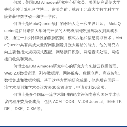
何斌，美国
IBM Almaden
研究中心研究员。美国伊利诺伊大学
香槟分校计算机科学博士。留美之前，就读于北京大学数学科学学
院并获得数学硕士和学士学位。
何博士是
MetaQuerier
项目的创始人之一和主设计师。
MetaQ
uerier
是伊利诺伊大学研究开发的大规模深网数据自动发掘集成系
统。通过一系列创新性的数据挖掘、模式匹配和信息提取技术，
Met
aQuerier
具有集成大量深网数据源并强大容错的能力。他的研究方
向主要包括大规模模式匹配、网络接口识别、网络查询处理、网络
接口收集和聚类。
何博士在
IBM Almaden
研究中心的研究方向包括云数据管理、
Web 2.0
数据管理、列存数据库、网络服务、数据仓库、商业智能、
数据集成和数据挖掘。基于这些方面的研究成果，他先后在国际一
流学术期刊和学术会议发表
30
余篇论文，申请专利
20
余项。
何博士是多个国际一流学术期刊的论文评阅专家和国际学术会
议的程序委员会成员，包括
ACM TODS
、
VLDB Journal
、
IEEE TK
DE
、
DKE
、
CIKM
等。