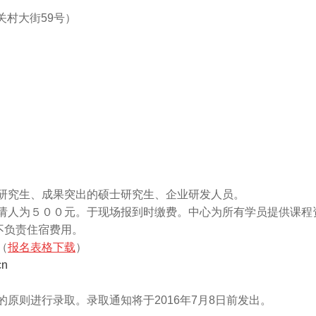
关村大街
59
号）
士研究生、成果突出的硕士研究生、企业研发人员。
请人为５００元。
于现场报到时缴费
。中心为所有学员提供课程
不负责住宿费用。
（
报名表格下载
）
cn
衡的原则进行录取。录取通知将于
2016
年
7
月
8
日前发出。