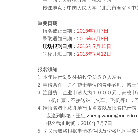
主
题：大数据分析与机器学习
授课地点：中国人民大学（北京市海淀区中
重要日期
报名截止日期：
2016
年
7
月
7
日
录取通知日期：
2016
年
7
月
8
日
现场报到日期：
2016年7月11日
学校开班日期：
2016
年
7
月
12
日
报名须知
1 本年度计划对外招收学员５０人左右
2 申请条件：具有博士学位的青年教师、博
3 注册费：企业申请人为１０００元，高校申
（机）票，不接送站（火车、飞机等），
4 请报名者下载并填写报名表以及报名统计表
发送到邮箱：王征
zheng.wang@ruc.edu.
报名截止时间：
2016
年
7
月
7
日
5 学员录取将根据申请条件以及学校地区平