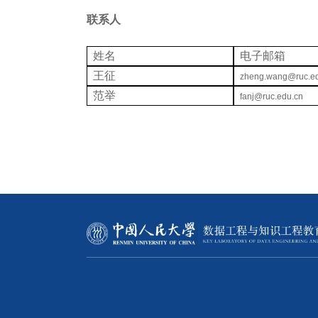
联系人
姓名
电子邮箱
王征
zheng.wang@ruc.ed
范举
fanj@ruc.edu.cn