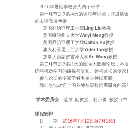
2016年暑期学校分为两个环节：
第一环节是为期4天的课程与讨论，将邀请国
的主讲教授包括
美国乔治亚理工学院
Ling Liu
教授
美国纽约州立大学
Weiyi Meng
教授
美国乔治亚理工学院
Calton Pu
教授
澳大利亚昆士兰大学
Yufei Tao
教授
加拿大西蒙佛雷泽大学
Ke Wang
教授
第二环节是为期1天的国际大数据论坛，本届
统与机器学习的碰撞与交互。参与论坛的专家包括新
（参与论坛的专家学者名单会持续更新）
我们热忱欢迎全国各地从事数据库研究的高
学术委员会
：范举 副教授、杜小勇 教授（
课程安排
日 期：
2016
年
7
月
12
日至
7
月
16
日