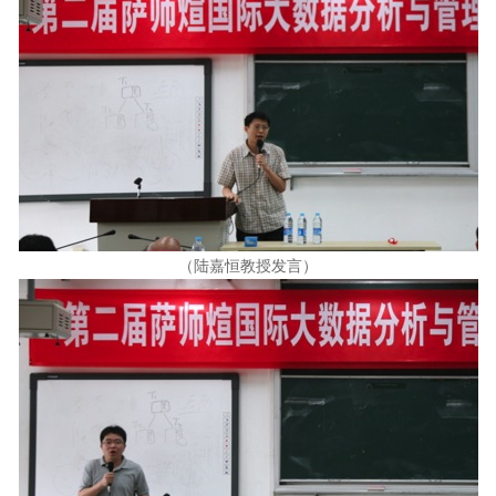
（陆嘉恒教授发言）