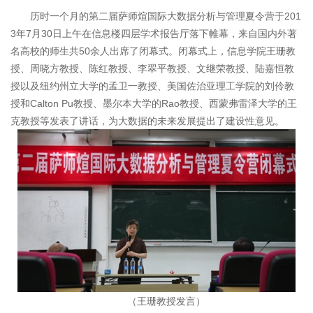
历时一个月的第二届萨师煊国际大数据分析与管理夏令营于201
3年7月30日上午在信息楼四层学术报告厅落下帷幕，来自国内外著
名高校的师生共50余人出席了闭幕式。闭幕式上，信息学院王珊教
授、周晓方教授、陈红教授、李翠平教授、文继荣教授、陆嘉恒教
授以及纽约州立大学的孟卫一教授、美国佐治亚理工学院的刘伶教
授和Calton Pu教授、墨尔本大学的Rao教授、西蒙弗雷泽大学的王
克教授等发表了讲话，为大数据的未来发展提出了建设性意见。
（王珊教授发言）