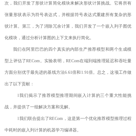
次，我们开发了形状计算简化模块来解决形状计算挑战。它
将所有
张量形状表示为
符号表达式
，并根
据符号表达式重建所有复杂的形
状计算。第三，为了消除冗余计算，我们开发了一个嵌入列子图优
化模块，通过分析
计算
图
的
上下文来执行简化。
我们在阿里巴巴的四个真实的内部生产推荐模型和两个
生成
模
型上评估
了
RECom。实验表明，RECom在端到端推理延迟和吞吐量
方面分别优于最先进的基线
方法
6.61倍和1.91倍。总之，这项工作做
出了以下贡献：
l
我们揭示了推荐模型推理期间嵌入计算的三个重大性能挑
战，并提供了一组解决方案和见解。
l
我们
联合
提出
了
RECom，这是第一个优化推荐模型推理过程
中耗时的嵌入列计算
的机器学习编译器
。