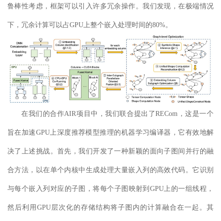
鲁棒性考虑，框架可以引入许多冗余操作。我们发现，在极端情况
下，冗余计算可以占GPU上整个嵌入处理时间的80%。
在
我们的合作AIR项目
中，我们
联合
提出了RECom，这是一
个
旨在加速GPU上深度推荐模型推理
的机器学习
编译器
，
它有效地解
决了上述挑战。首先，我们开发了一种新颖的面向子图间并行的融
合方法，以在单个内核中生成
处理
大量嵌入列的高效代码。它识别
与每个嵌入列对应的子图，将每个子图映射到GPU上的一组线程，
然后利用GPU
层次化的存储结构
将子图内的计算融合在一起。其