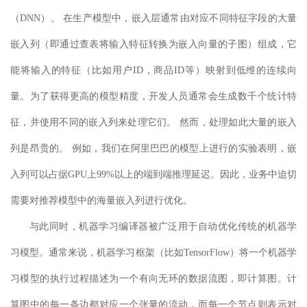
（DNN）
。 在
生产模型
中，嵌入层
通常
由对应不同特征字段的大量
嵌入列（即通过查表将输入特征转换为嵌入向量的子图）组成
，它
能将输入的特征（比如用户ID，商品ID等）映射到
低维
的
连续向
量。
为了
获得更高的模型精度
，开发人员
通常会生成数千个统计特
征，并使用
不同
的嵌入列来处理它们。 然而，处理如此大量的嵌入
列是昂贵的。 例如，我们在阿里巴巴的模型上进行的实验表明，嵌
入列
可以占据
GPU上99%以上的端到端推理延迟。因此，
业务中
迫切
需要对推荐模型中的海量嵌入列进行优化。
与此同时，机器学习编译器被广泛用于自动优化传统的机器学
习模型。通常来说，机器学习框架
（比如TensorFlow）
将一个机器学
习模型的执行过程描述为一个有向无环的数据流图，即计算图。计
算图中的每一条边都对应一个张量的流动，而每一个节点则表示对