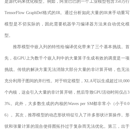
是源代码来优化模型。例如，阿里巴巴的一个工业模型包含350万行
TensorFlow GraphDef格式的IR。通过分析如此大量的IR来手动重写
模型是不切实际的，因此需要
机器学习
编译器方法来自动优化模
型。
推荐模型中嵌入列的特性给编译优化带来了三个基本挑战。首
先，在GPU上为数千个嵌入列中的大量算子生成有效的调度是一项
挑战。传统的解决方案无法消除大部分大量的非计算开销，也无法
充分利用子图间的并行性。对于特定模型，XLA可以生成超过10,000
个内核，这会引入大量的非计算开销，然后导致GPU活动时间仅占3
3%。此外，大多数生成的内核的
Wa
ves per SM
都非常小（
小于0.0
6
）
。其次，推荐模型的动态形状特征引入了许多形状计算操作。形
状和张量计算的混合使得图拓扑过于复杂而无法优化。第三，出于