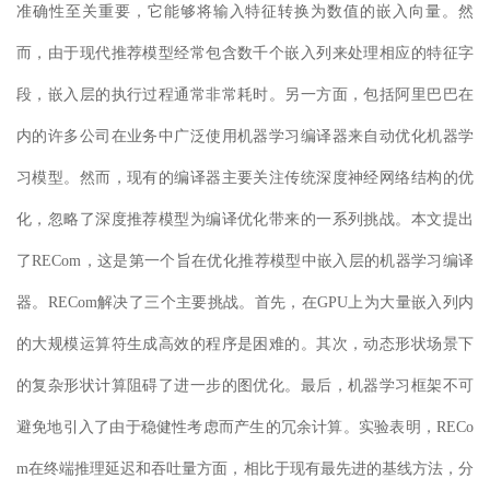
准确性至关重要，它能够将输入特征转换为数值的嵌入向量。然
而，由于现代推荐模型经常包含数千个嵌入列来处理相应的特征字
段，嵌入层的执行过程通常非常耗时。
另一方面，包括阿里巴巴在
内的许多公司在业
务中广泛使用机器学习编译器来自动优化
机器学
习
模型。然而，现有
的
编译器
主要关注传统深度神经网络结构的优
化，忽略了深度推荐模型为编译优化带来的一系列挑战
。本文提出
了RECom，这是第一个旨在优化推荐模型中
嵌入层的机器学习
编译
器。RECom解决了三个主要挑战。首先，在GPU上为大量嵌入列内
的大规模运算符生成高效的
程序
是困难的。其次，动态形状场景下
的复杂形状计算阻碍了进一步的图优化。最后，机器学习框架不可
避免地引入了由于稳健性考虑而产生的冗余计算。实验表明，RECo
m在终端推理延迟和吞吐量方面，相比于现有最先进的
基线方法
，分