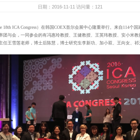
日期：2016-11-11
访问量：
121
h ICA Cong
ress）在韩国COEX首尔会展中心隆重举行。来自114
率团与会，一同参会的有冯惠玲教授、王健教授、王英玮教授、安小米教
主任王雪莲老师，博士后陈慧，博士研究生李新功、加小双、王向女、祁