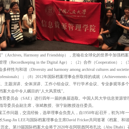
hives, Harmony and Friendship），意喻在全球化的世
rdkeeping in the Digital Age）；（2）合作（Coopera
sity and harmony among archival cultures and societ
ofessionals）；（8）2012年国际档案理事会所取得的成就（Achievements of 
s）。会议设置开闭幕式、主题演讲、全体演讲、工作小组会议、平行学术会议、专业
档案大会中令人瞩目的“人大风景线”。
案教育委员会（SAE）进行四年一届的换届选取。中国人民大学信息资源
培训处指导委员会副主席，张斌教授、张宁副教授连任委员。
作问题，交流经验，选举理事会负责人，自1950年起召开，初为3年一次
g-Jin LEE与国际档案理事会主席David Fricker共同签署《档
会的新历史。第19届国际档案大会将于2020年在阿联酋阿布扎比（Abu Dhabi