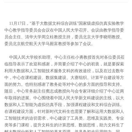
11月17日，
“
基于大数据文科综合训练
”
国家级虚拟仿真实验
教学
中心教学指导委员会会议在中国人民大学召开。
会议由
教学指导委
员会主任
、
清华大学周立柱教授
主持，
委员
北京大学李晓明教授、
委员北京航空航天大学马殿富教授
等
参加
了
会议
。
中国人民大学
校长
助理、中心主任杜小勇教授
首先
对
各位
委员莅
临指导表示了欢迎和感谢，
并
简要
介绍了
中心
的初衷
，
就是要探索
利用大数据和人工智能技术服务文科的有效途径，以及在过去数年
中，中心
在
课程
建设
、数据集
建设
、大赛
组织
、计算平台
建设等方
面
的
努力
。
也特别感谢了教务处等对中心的多方面的指导和支持。
随后
，中心
常务
副主任
窦志成
教授
向
与会专家
详细
介绍了
中心
近两
年取得的进展。
中心
围绕着
中国人民大学新文科
建设
的
主线
，
以
大
数据和人工智能为虚拟仿真手段，加强
课程建设和
文科综合训练
。
在
课程建设方面，
针对
新时代
文科生
也需要了解
和运用
大数据和人
工智能技术的
迫切
需求，
中心
建设
了
工具类、
思维
及
实践类
、
专业
类
等
多门
课程
，
提升文科生
的计算思维、数据思维
，
助力
文科生
了
解
大数据分析
和
人工智能
的基本
原理
，
并
具备
初步
应用
能力
。
同