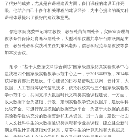
了很好的成效，
尤其是
在课程建设方面，
多门
课程的建设工作
亮
眼
。
他结合
自己
十
多年
相关课程
的建设
经验
，
为
中心
提出
的新文科
课程
体系
提出了
很好的
建议和意见。
信息学院党委书记陈红教授，教务处苗苗副处长，实验室管理与
教学条件保障处肖逸秋副处长，大型科学仪器共享平台陈跃国副主
任，教务处教学实践科主任刘东风老师，信息学院范举副教授等参
加本次会议。
附录：“
基于大数据文科综合训练
”国家级虚拟仿真实验教学中心
是我校四个国家级实验教学示范中心之一
，于
2013年申报，2014年
获得教育部批复
建设
。中心建设的目标是借助互联网、云计算、大
数据
、人工智能
等
现代信息技术，依托我校其他三
个国家级实验教
学示范中心，
共同
支撑大数据时代文科类实验课程建设。一方面，
以大数据平台为基础，开发、定制实验教学资源数据库，建设学科
比较齐全、可进行深度挖掘的数据资源平
台，为基于大数据的虚拟
实验教学提供充分的数据资源和工具资源。另一方面
，建设一批面
向人文社科学生的
大数据通
识类课程和专业类课程
，建立健全新时
期文科生计算机基础知识体系，培养学生的
计算思维和大数据思