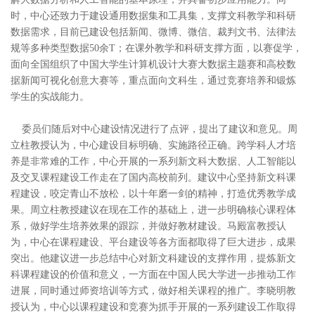
时
，
中心
还
致力于建设通用数据
集
和工具集，
支撑
文科
教学
和科研
数据
需求
，
目前已
建设包括新闻、微博、微信、裁判文书、法律法
规等
多种
类型
数据
50
余
T
；
在
课外教学
和
科研支撑
方面，
以赛
促学
，
面向全国
组织
了
中国
大学生
计算机
设计大赛
大数据
主题赛
和
高校
数
据新闻可视化创意大赛
等
，
重点面向文科生
，
通过竞赛培养和锻炼
学生
的
实战
能力
。
委员们
随后
对中心建设
情况
进行
了点评，
提出了
建议和意见。
周
立柱
教授
认为，
中心建设
目标
明确
、实施
路径正确
。
跨学科
人才
培
养是非常难的工作，
中心
开展
的一系列
新文科
大数据
、
人工智能
以
及交叉
课程
建设工作
走在
了
国内
高校前列。
建议
中心
坚持新文科课
程
建设
，
咬定青山不放松，以
十年磨一剑
的精神
，打造
优秀
教学
成
果
。
周立柱
教授
建议
在现在工作的基础上
，
进一步明确核心课程体
系，
做好
学生
培养效果
的
跟踪
，
并做好
教材
建设。
马殿富
教授
认
为，
中心在
课程建设、平台建设等各方面都取得了巨大进步，成果
突出
。
他
建议
进一步
总结
中心对新文科建设的支撑作用，
提炼
新文
科
课程建设的价值和意义，
一方面
在中国人民大学进一步推动工作
进展，同时
通过
师资培训等方式，
做好相关
课程
的推广
。
李晓明
教
授认为，
中心以
课程建设
和
竞赛为抓手开展的一系列建设工作取得