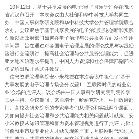
10月12日，“基于共享发展的电子治理”国际研讨会在湖北
省武汉市召开。本次会议由人社部和华中科技大学共同主
办，中国人事科学研究院和华中科技大学公共管理学院联合
承办。会议聚焦于基于共享发展的电子治理理论创新和实践
创新以及政府部门如何在电子治理与公共服务方面发挥作用
等问题，旨在通过对各国电子治理发展的理论成果与实践经
验进行交流研讨，提高社会治理与公共服务治理能力，促进
亚太地区治理水平提升。中国人力资源和社会保障部副部长
张义珍出席开幕式并致辞。
信息资源管理学院安小米教授在本次会议中担任了“基于
共享发展的电子治理专场会分议题1：互联网时代的就业创
业”会场的点评人。该会场由中国人事科学研究院副院长李
志更主持。会议期间，来自瑞士、哈萨克斯坦、中国政府部
门、高校及研究院所的专家学者们从理论和实践两个层面，
为如何提升社会治理和公共治理能力相关问题献计献策。安
小米教授从知识管理和智力资本管理视角进行了点评，指出
当前就业市场专业化人才缺失现象严重，互联网时代知识人
才到能力人才需求的转变对建立新思维提出了的迫切的要