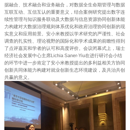
据融合、技术融合和业务融合，对数据全生命期管理与数据
互联互动、互信互认的重要意义，结合案例研究提出数字连
续性管理与知识服务联动及大数据与信息资源协同创新体能
力构建对大数据治理规则体系优化和政府治理协同创新的现
实意义和应用前景。安小米教授以学术研究的严谨性、社会
调查的扎实性、理论视野的国际化和学术成果的前瞻性得到
了点评嘉宾和学者的认可和高度评价。会议闭幕式上，瑞士
经济社会发展中心主席Lichia Saner-Yiu在进行研讨会小结
的环节中进一步肯定了安小米教授提出的多利益相关方协同
创新共同体能力构建对就业创新生态环境建设，及共治共创
共赢的意义。