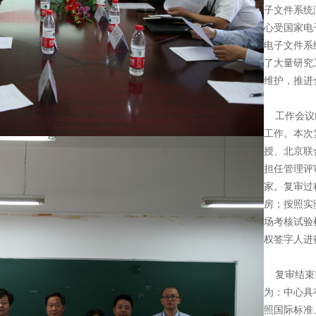
子文件系统
心受国家电
电子文件系
了大量研究
维护，推进
工作会议结
工作。本次
授、北京联
担任管理评
家。复审过
房；按照实
场考核试验
权签字人进
复审结束前
为：中心具
照国际标准