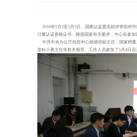
2016
年
5
月
3
至
5
月
5
日，国家认监委高校评审组对中
计量认证资格证书；根据国家有关要求，中心应参加
中共中央办公厅信息中心柴德华副主任、国家档案
室杜小勇主任等有关领导、工作人员参加了
5
月
4
日召