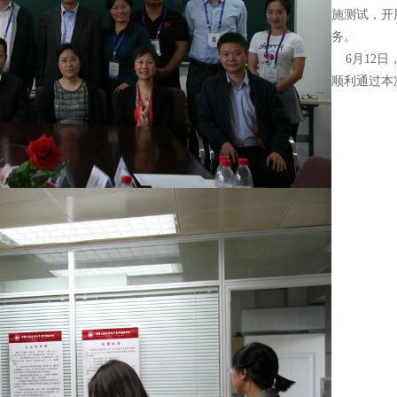
施测试，开
务。
6
月
12
日
顺利通过本