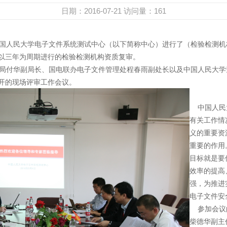
日期：2016-07-21
访问量：
161
国人民大学电子文件系统测试中心（以下简称中心）进行了（检验检测机
以三年为周期进行的检验检测机构资质复审。
局付华副局长、国电联办电子文件管理处程春雨副处长以及中国人民大学
开的现场评审工作会议。
中国人民大
有关工作情
义的重要资
重要的作用
目标就是要
效率的提高
强，为推进
电子文件安
参加会议的
柴德华副主