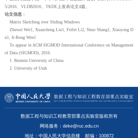
5/2016、VLDB2016、TKDE上发表论文4篇。
论文信息
：
Matrix Sketching over Sliding Windows
Zhewei Wei1, Xuancheng Liu1, Feifei Li2, Shuo Shang1, Xiaoyong D
u1, Ji-Rong Wen1
To appear in ACM SIGMOD International Conference on Management
of Data (SIGMOD), 2016.
1. Renmin University of China
2. University of Utah
数据工程与知识工程教育部重点实验室版权所有
网络服务：deke@ruc.edu.cn
地址：中国人民大学信息楼 邮编：100872