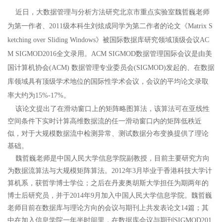
近日，大数据管理与分析方法研究北京市重点实验室魏哲巍老师
为第一作者、2011级本科生刘炫成同学为第二作者的论文《Matrix S
ketching over Sliding Windows》被国际数据库研究领域顶级会议AC
M SIGMOD2016全文录用。ACM SIGMOD数据管理国际会议是由美
国计算机协会(ACM) 数据管理专业委员会(SIGMOD)发起的、在数据
库领域具有顶级学术地位的国际性学术会议，会议的平均论文录取
率大约为15%-17%。
该论文提出了在滑动窗口上的矩阵略图算法，该算法可在亚线性
空间条件下实时计算高维数据流的任一滑动窗口内的矩阵低秩近
似，对于大规模数据流中检测异常、测试数据分布变换提供了理论
基础。
魏哲巍老师是中国人民大学信息学院副教授，目前主要研究方向
为数据流算法与大规模矩阵算法。2012年3月毕业于香港科技大学计
算机系，获哲学博士学位；之后在丹麦奥胡斯大学担任为期两年的
博士后研究员，并于2014年9月加入中国人民大学信息学院。魏哲巍
老师目前在数据库与理论方向的会议与期刊上共发表论文14篇；其
中在加入信息学院一年半时间里，在数据库会议与期刊SIGMOD201