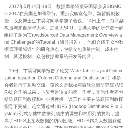
2017年5月14日-19日，数据库领域顶级国际会议SIGMO
D 2017在美国芝加哥举行。重点实验室范举、魏哲巍副教
授，以及博士生卞昊穹同学参加了会议。14日上午，范举副
教授与来自清华大学、加拿大SFU、香港大学的研究者一起
组织了题为”Crowdsourced Data Management: Overview a
nd Challenges”的Tutorial（辅导报告），他们介绍了众包数
据管理领域近年的研究热点，包括众包质量控制、成本控
制、延迟控制、众包数据库系统开发等内容。
16日，卞昊穹同学报告了论文”Wide Table Layout Optimi
zation based on Column Ordering and Duplication”并和参
会者进行了互动交流。该论文是我校与微软亚洲研究院 (MS
RA) 合作的成果，卞昊穹是论文的第一作者，其他作者还包
括陈跃国副教授和杜小勇教授，该工作主要在陈跃国副教授
指导下完成。论文通过对HDFS (Hadoop Distributed File S
ystem) 列式存储中数据列顺序的调整和常用列的复制，提
高了HDFS上宽表数据的访问性能。HDFS作为大数据存储
的通用平台和工业标准，其数据存储和访问性能的提高对其