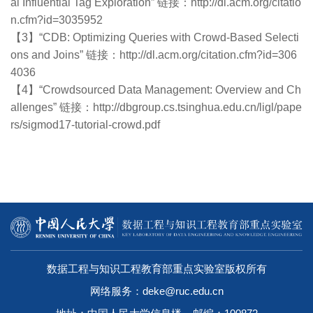
al Influential Tag Exploration” 链接：http://dl.acm.org/citatio
n.cfm?id=3035952
【3】“CDB: Optimizing Queries with Crowd-Based Selecti
ons and Joins” 链接：http://dl.acm.org/citation.cfm?id=306
4036
【4】“Crowdsourced Data Management: Overview and Ch
allenges” 链接：http://dbgroup.cs.tsinghua.edu.cn/ligl/pape
rs/sigmod17-tutorial-crowd.pdf
数据工程与知识工程教育部重点实验室版权所有
网络服务：deke@ruc.edu.cn