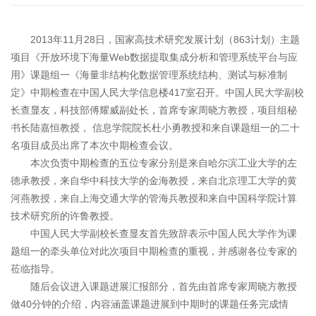
2013年11月28日，国家高技术研究发展计划
（863计划
）主题
项目《开放环境下海量Web数据提取集成分析和管理系统平台与应
用》课题组一《海量非结构化数据管理系统结构、测试与标准制
定》中期检查在中国人民大学信息楼417室召开。中国人民大学副校
长查显友，科技部傅耀威副处长，首席专家周晓方教授，项目组秘
书长陆嘉恒教授， 信息学院院长杜小勇教授和来自课题组一的二十
名项目成员出席了本次中期检查会议。
本次负责中期检查的五位专家分别是来自哈尔滨工业大学的左
德承教授，来自华中科技大学的金海教授，来自北京理工大学的黄
河燕教授，来自上海交通大学的管海兵教授和来自中国科学院计算
技术研究所的许鲁教授。
中国人民大学副校长查显友首先致辞表示中国人民大学作为课
题组一的牵头单位对此次项目中期检查的重视，并感谢各位专家的
莅临指导。
随后会议进入课题进展汇报部分，首先由首席专家周晓方教授
做40分钟的介绍，内容涵盖课题进展到中期时的课题任务完成情