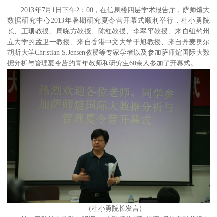
2013年
7
月
1
日下午
2
：
00
，在信息楼四层学术报告厅，萨师煊大
数据研究中心
2013
年暑期研究夏令营开幕式顺利举行，杜小勇院
长、王珊教授、周晓方教授、陈红教授、李翠平教授、来自纽约州
立大学的孟卫一教授、来自香港中文大学于旭教授、来自丹麦奥尔
胡斯大学
Christian S.Jens
en教授等专家学者以及参加萨师煊国际大数
据分析与管理夏令营的青年教师和研究生
60
余人参加了开幕式。
（杜小勇院长发言）