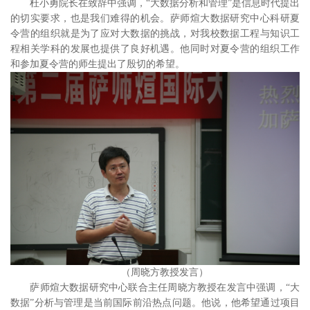
杜小勇院长在致辞中强调，
“
大数据分析和管理
”
是信息时代提出
的切实要求，也是我们难得的机会。萨师煊大数据研究中心科研夏
令营的组织就是为了应对大数据的挑战，对我校数据工程与知识工
程相关学科的发展也提供了良好机遇。他同时对夏令营的组织工作
和参加夏令营的师生提出了殷切的希望。
（周晓方教授发言）
萨师煊大数据研究中心联合主任周晓方教授在发言中强调，
“
大
数据
”
分析与管理是当前国际前沿热点问题。他说，他希望通过项目