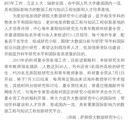
的
5
年工作，立足人大，辐射全国，在中国人民大学建成国内一流、
具有国际影响力的数据工程与知识工程创新和人才培养基地。
为更好地加强萨师煊大数据研究中心的建设，提升相关学科的
整体水平和国际地位，更好地发挥数据工程与知识工程创新基地的
人才培养作用，中心每年暑期组织研究生与青年教师科研夏令营，
并邀请国际知名学者
10
余人来校进行
1-2
月指导。每个海外专家，配
备若干名学生，组成研究小组，围绕
“
大数据分析与管理
”
等学科国际
前沿问题进行研究，希望达到既培养人才，也加强师资队伍建设，
并能提升科学研究水平和国际发表质量的目的。
2013年的科研夏令营各项工作，目前进展顺利，本校研究生和
青年教师报名踊跃，人数达到
40
人，另外还有
5
名国外高校的研究
生，约
20
名兄弟院校研究生和青年教师参加。科研夏令营从
7
月
1
日
开始，将于
7
月
31
日结束，每周将定期由来访海外教授举行学术报
告，其他时间分组研究和讨论。夏令营结束后，将通过视频邮件等
网络方式，与海外专家形成相对固定的研究小组和学术合作方式。
夏令营工作的顺利开展，将大力提升大数据研究中心的国际性，带
动学科建设和人才培养，形成国内一流、具有重要国际影响力的数
据工程与知识工程创新研究平台。
（供稿：萨师煊大数据研究中心）