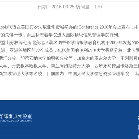
日期：2016-03-25
访问量：
170
chools联盟在美国宾夕法尼亚州费城举办的iConference 2016年
进的关键一步，而且标志着学院进入国际顶级信息管理学院行列。
大学教堂山分校等七所北美地区著名图书馆学情报学教育机构于2003年发起的i
、澳洲、亚洲等地区的77个成员，包括美国的伊利诺伊大学香槟分校、北
斯汀分校、印第安纳大学伯明顿分校等，加拿大的麦吉尔大学、不列颠哥
大学、丹麦根本哈根大学、荷兰阿姆斯特丹大学、西班牙马德里卡洛斯三
新加坡管理大学等名校。目前国内，中国人民大学信息资源管理学院、武