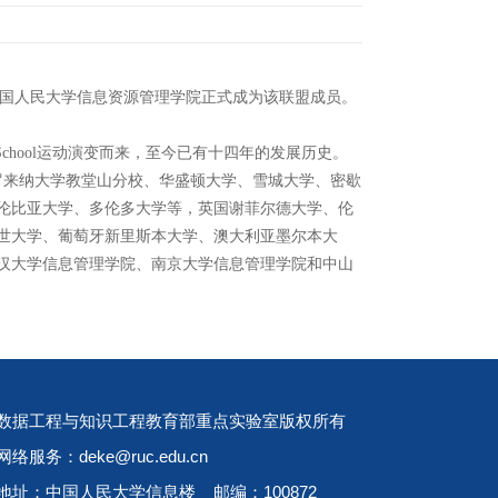
会上宣布，中国人民大学信息资源管理学院正式成为该联盟成员。
School运动演变而来，至今已有十四年的发展历史。
卡罗来纳大学教堂山分校、华盛顿大学、雪城大学、密歇
伦比亚大学、多伦多大学等，英国谢菲尔德大学、伦
世大学、葡萄牙新里斯本大学、澳大利亚墨尔本大
汉大学信息管理学院、南京大学信息管理学院和中山
数据工程与知识工程教育部重点实验室版权所有
网络服务：deke@ruc.edu.cn
地址：中国人民大学信息楼 邮编：100872