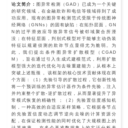
论文简介：
图异常检测（GAD）已成为一个关键
的研究领域，在金融欺诈和电信等领域得到了成
功应用。现有的图异常检测范式受限于传统图神
经网络（GNNs）的固有缺陷：在拓扑层面，GN
N的过平滑效应导致异常信号被邻域聚合所湮
没；在特征层面，判别式模型对于能够主动伪装
特征以规避侦测的欺诈节点显得尤为脆弱。为
此，我们提出条件图异常扩散模型（CGAD
M），旨在通过引入生成式建模范式，利用扩散
模型强大的迭代优化与去噪重建能力，从根本上
突破上述瓶颈 。该框架的核心技术贡献体现在两
个方面：（1）先验引导的扩散过程，它创新性地
将一个预训练的异常估计器作为条件先验，注入
并约束整个扩散-逆扩散过程，从而显著提升了异
常模式恢复的精确性 ；（2）先验置信度感知机
制，一种高效的自适应采样策略，它根据各节点
的先验置信度动态调节逆向去噪的计算资源分
配，在保证检测性能的同时优化了大规模图上的
计算效率 。在多个基准数据集上的实证分析表