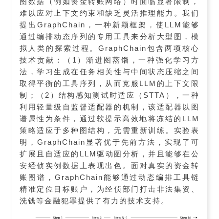
图数据（例如资金转账网络）时面临显著限制，
难以应对上下文约束和缺乏灵活推理能力。我们
提出GraphChain，一种新颖框架，使LLM能够
通过编排动态序列的专用工具来分析大型图，模
拟人类的探索过程。GraphChain包含两项核心
技术贡献：（1）渐进图蒸馏，一种强化学习方
法，学习生成在任务相关性与中间状态压缩之间
取得平衡的工具序列，从而克服LLM的上下文限
制；（2）结构感知测试时适应（STTA），一种
利用轻量级自监督适配器的机制，该适配器以图
谱属性为条件，通过软提示高效地将冻结的LLM
策略适应于多种图结构，无需重新训练。实验表
明，GraphChain显著优于先前方法，实现了可
扩展且自适应的LLM驱动图分析，并且能够在公
安经侦实例数据上表现出色。面对真实的资金转
账图谱，GraphChain能够通过动态编排工具链
精准定位目标账户，为经侦部门打击非法集资、
洗钱等金融犯罪提供了有力的技术支持。