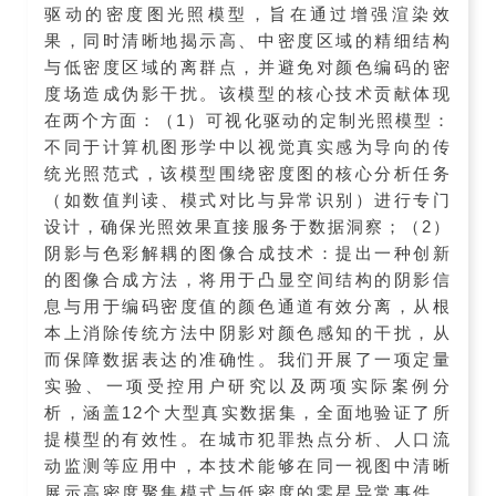
驱动的密度图光照模型，旨在通过增强渲染效
果，同时清晰地揭示高、中密度区域的精细结构
与低密度区域的离群点，并避免对颜色编码的密
度场造成伪影干扰。该模型的核心技术贡献体现
在两个方面：（1）可视化驱动的定制光照模型：
不同于计算机图形学中以视觉真实感为导向的传
统光照范式，该模型围绕密度图的核心分析任务
（如数值判读、模式对比与异常识别）进行专门
设计，确保光照效果直接服务于数据洞察；（2）
阴影与色彩解耦的图像合成技术：提出一种创新
的图像合成方法，将用于凸显空间结构的阴影信
息与用于编码密度值的颜色通道有效分离，从根
本上消除传统方法中阴影对颜色感知的干扰，从
而保障数据表达的准确性。我们开展了一项定量
实验、一项受控用户研究以及两项实际案例分
析，涵盖12个大型真实数据集，全面地验证了所
提模型的有效性。在城市犯罪热点分析、人口流
动监测等应用中，本技术能够在同一视图中清晰
展示高密度聚集模式与低密度的零星异常事件，