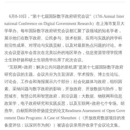
6月8-10日，“第十七届国际数字政府研究会议”（17th Annual Inter
national Conference on Digital Government Research）在上海市复旦大
学举办。每年国际数字政府研究会议都汇聚了该领域的知名学者，
展示他们在数字政府、公民参与、技术创新、应用与实践的跨学科
前沿性成果、对理论与实践贡献，以及对最新热点问题的讨论。本
次会议是该年会首次在北美以外的地区举办，信息资源管理学
院博
士生孙舒扬和硕士生胡燕华出席了此次会议。
“互联网+政府：解决公共问题的新机遇”是第十七届国际数字政府
研究会议的主题。会议共分为主旨演讲、学术报告、博士生论坛、
讨论会、工作会和海报展示六个部分；社会化媒体与政府，组织因
素、采纳问题与数字政府的影响，开放政府、开放数据与协作，智
慧城市、智慧公民和智慧政府，前沿议题：大数据、物联网和信息
政策学，电子政府研究和实践反思，以及互联网+政府七个专场。胡
燕华、白献阳和孙舒扬提交的论文Readiness Assessment of Open Gove
rnment Data Programs: A Case of Shenzhen（《开放政府数据项目的准
备度评估：以深圳市为例》）被该会议录用并收录于会议论文集。