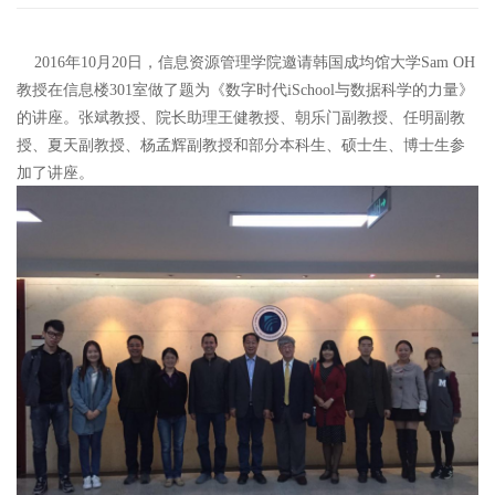
2016年10月20日，信息资源管理学院邀请韩国成均馆大学Sam OH
教授在信息楼301室做了题为《数字时代iSchool与数据科学的力量》
的讲座。张斌教授、院长助理王健教授、朝乐门副教授、任明副教
授、夏天副教授、杨孟辉副教授和部分本科生、硕士生、博士生参
加了讲座。