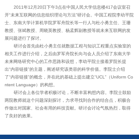
2011
年
12
月
20
日下午
3
点在中国人民大学信息楼
417
会议室召
开“未来互联网的信息组织理论与方法”研讨会。中国工程院李幼平院
士、东南大学计算机学院罗军舟院长等一行人与杜小勇主任、王珊
教授、张斌教授、周晓英教授、杨孟辉副教授等就未来互联网的发
展问题进行了探讨。
研讨会首先由杜小勇主任就数据工程与知识工程重点实验室的
相关工作进行介绍，之后由罗军舟院长向与会人员介绍了东南大学
未来网络研究中心的工作思路和设想，李幼平院士接着罗院长提
出“内容链接”的主题，阐述研究该类容的科学价值。李院士介绍
了“内容链接”的概念，并在此的基础上提出建立“
UCL
”（
Uniform Co
ntent Language
）的构想。
研讨会上各位学者积极讨论，不断丰富构想内容。李院士鼓励
两院教师就这个问题深刻探讨，力求寻找到合作的结合点，积极合
作做出对国家、社会有用的科技贡献。研讨会讨论气氛热烈，取得
了良好的效果。