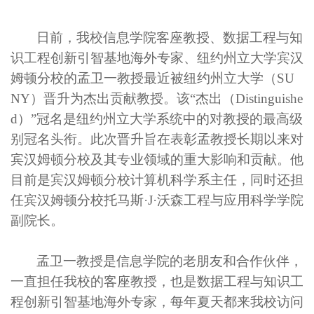
日前，我校信息学院客座教授、数据工程与知
识工程
创新引智基地海外
专家、
纽约州立大学
宾汉
姆顿分校的
孟卫一
教授最近被纽约州立大学（
SU
NY
）
晋升
为
杰出
贡献教
授。
该
“杰出（
Distinguishe
d
）”冠名
是纽约州立大学系统中的
对教授的
最高级
别
冠名头衔
。
此次
晋升
旨在表彰孟教授
长期以来对
宾汉姆顿分校及其专业
领域的重大
影响
和贡献
。他
目前是宾汉姆顿分校计算机科学系主任
，同时还
担
任宾汉姆顿分校托马斯·J·沃森工程与应用科学学院
副院长。
孟
卫一教
授是
信息学院
的
老
朋友和合作伙伴
，
一直
担任我校的
客座教授，
也是数据工程与知识工
程创新引智基地海外专家，
每年夏天都
来我校访问