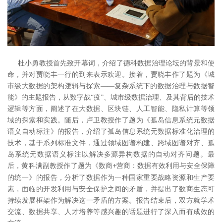
杜小勇教授首先致开幕词，介绍了德科数据治理论坛的背景和使
命，并对贾晓丰一行的到来表示欢迎。接着，贾晓丰作了题为《城
市级大数据的架构逻辑与探索——复杂系统下的数据治理与数据智
能》的主题报告，从数字战“疫”、城市级数据治理、及其背后的技术
逻辑等方面，阐述了在大数据、区块链、人工智能、隐私计算等领
域的探索和实践。随后，卢卫教授作了题为《孤岛信息系统元数据
语义自动标注》的报告，介绍了孤岛信息系统元数据标准化治理的
技术，基于系列标准文件，通过领域图谱构建、跨域图谱对齐、孤
岛系统元数据语义标注以解决多源异构数据的自动对齐问题。最
后，黄科满副教授作了题为《数商
营商：数据有效利用与安全保障
+
的统一》的报告，分析了数据作为一种国家重要战略资源和生产要
素，面临
的开发利用与安全保护之间的矛盾，并提出了数商生态可
持续发展框架作为解决这一矛盾的方案。报告结束后，双方就学术
交流、数据共享、人才培养等感兴趣的话题进行了深入而有成效的