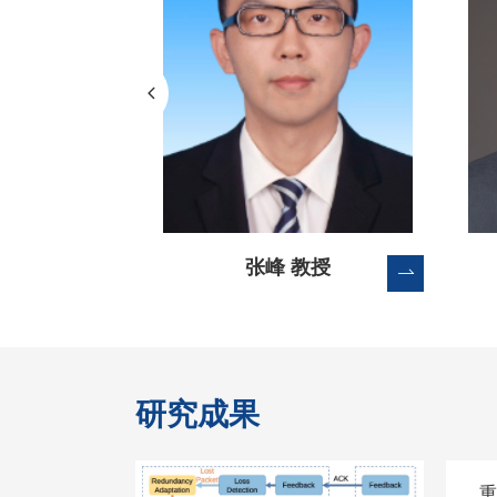
教授
张峰 教授
研究成果
onic荣登
重