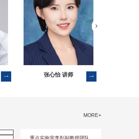
张心怡 讲师
董谨
MORE+
重点实验室李彤副教授团队