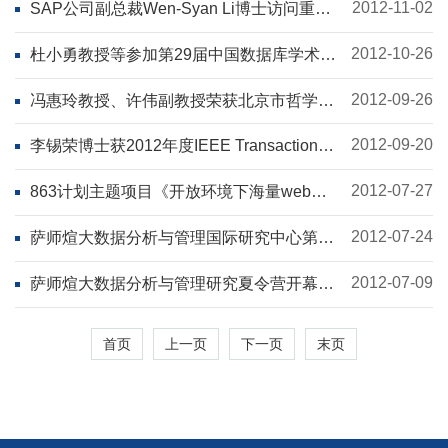
2012-11-02
SAP公司副总裁Wen-Syan Li博士访问重点
实验室
2012-10-26
杜小勇教授等参加第29届中国数据库学术会
议NDBC 2012
2012-09-26
冯惠玲教授、许伟副教授荣获北京市哲学社
会科学优秀成果奖
2012-09-20
李锡荣博士获2012年度IEEE Transactions
on Multimedia最佳论文奖
2012-07-27
863计划主题项目《开放环境下海量web数
据提取集成分析和管理系统平台与应用》正
式启动
2012-07-24
萨师煊大数据分析与管理国际研究中心第一
届大数据分析与管理国际研讨会顺利召开
2012-07-09
萨师煊大数据分析与管理研究夏令营开幕式
暨数据工程与知识工程创新基地启动仪式顺
利举行
首页
上一页
下一页
末页