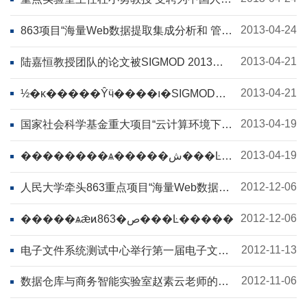
大学第十一届学术委员会副秘书长
2013-04-24
863项目“海量Web数据提取集成分析和 管理
系统平台与应用”举行课题中期研讨会
2013-04-21
陆嘉恒教授团队的论文被SIGMOD 2013接
受为长文
2013-04-21
½�κ�����Ŷӵ����ı�SIGMOD
2013����Ϊ����
2013-04-19
国家社会科学基金重大项目“云计算环境下的
信息资源集成与服务研究”举行开题报告会
2013-04-19
��������ѧ�����ش���Ŀ���Ƽ��
㻷
���µ���Ϣ��Դ����������о�����
2012-12-06
人民大学牵头863重点项目“海量Web数据提
取集成分析和管理系统平台与应用”年度会议
在京召开
2012-12-06
2012-11-13
电子文件系统测试中心举行第一届电子文件
系统测试工程师证书颁发仪式
2012-11-06
数据仓库与商务智能实验室赵素云老师的论
文被模糊领域国际顶级期刊录用